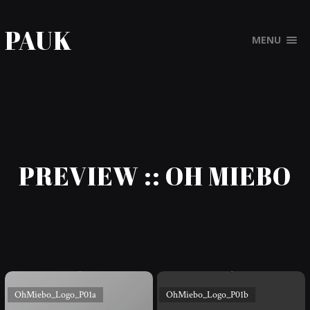
PAUK
MENU
PREVIEW :: OH MIEBO
OhMiebo_Logo_P01a
OhMiebo_Logo_P01b